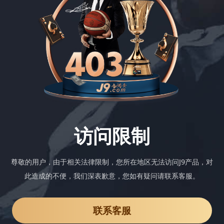
访问限制
尊敬的用户，由于相关法律限制，您所在地区无法访问J9产品，对
此造成的不便，我们深表歉意，您如有疑问请联系客服。
联系客服