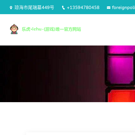
琼海市尾瑞墓449号
+13594780458
foreignpol